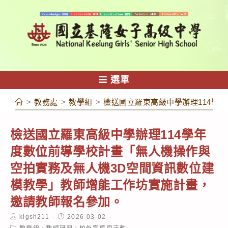
跳
轉
至
主
要
內
選單
容
>
教務處
>
教學組
>
檢送國立羅東高級中學辦理114學
檢送國立羅東高級中學辦理114學年
度數位前導學校計畫「無人機操作與
空拍實務及無人機3D空間資訊數位建
模教學」教師增能工作坊實施計畫，
邀請教師報名參加。
Post
Post
klgsh211
2026-03-02
author:
published:
Post