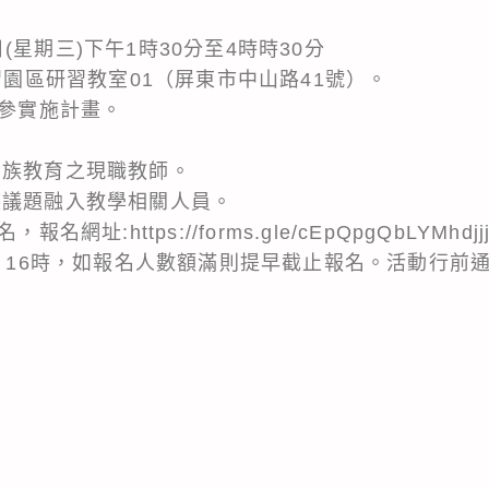
6日(星期三)下午1時30分至4時時30分
學習園區研習教室01（屏東市中山路41號）。
詳參實施計畫。
民族教育之現職教師。
族議題融入教學相關人員。
名網址:https://forms.gle/cEpQpgQbLYMh
三）16時，如報名人數額滿則提早截止報名。活動行前