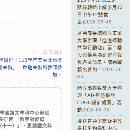
115學年度高二第一
階段轉組申請(8月13
日中午12點截
止)
2026-08-06
運動部委請國立東華
大學辦理「適應運動
共學行動站」第二階
下一篇文章
段與離島場研習海報
學辦理「113學年度臺北市美
及各區簡章，請踴躍
灣美術」，敬邀美術科教師參
報名參加。
2026-08-
加。
06
國立高雄餐旅大學辦
理「AI+智慧餐飲
LOGO設計競賽」活
動
2026-08-06
學國語文學科中心辦理
長研習 「教學對話錄
檢送普通型高級中等
（十一）」，惠請國文科
學校生物學科中心