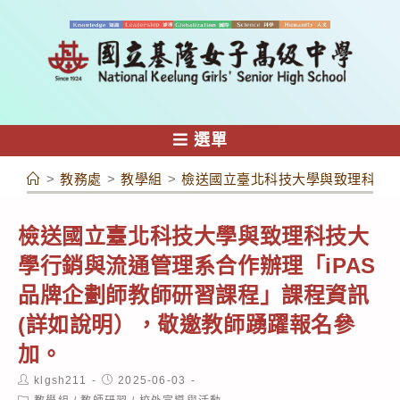
跳
轉
至
主
要
內
選單
容
>
教務處
>
教學組
>
檢送國立臺北科技大學與致理科技大
檢送國立臺北科技大學與致理科技大
學行銷與流通管理系合作辦理「iPAS
品牌企劃師教師研習課程」課程資訊
(詳如說明），敬邀教師踴躍報名參
加。
Post
Post
klgsh211
2025-06-03
author:
published:
Post