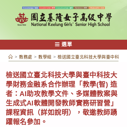
跳
轉
至
主
要
內
選單
容
>
教務處
>
教學組
>
檢送國立臺北科技大學與臺中科技大
檢送國立臺北科技大學與臺中科技大
學財務金融系合作辦理「教學(智) 造
者：AI助攻教學文件、多媒體教案與
生成式AI軟體開發教師實務研習營」
課程資訊（詳如說明），敬邀教師踴
躍報名參加。