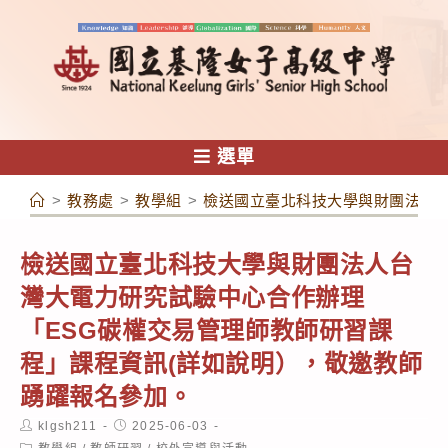
跳
轉
至
主
要
內
選單
容
>
教務處
>
教學組
>
檢送國立臺北科技大學與財團法人台
檢送國立臺北科技大學與財團法人台
灣大電力研究試驗中心合作辦理
「ESG碳權交易管理師教師研習課
程」課程資訊(詳如說明），敬邀教師
踴躍報名參加。
Post
Post
klgsh211
2025-06-03
author:
published:
Post