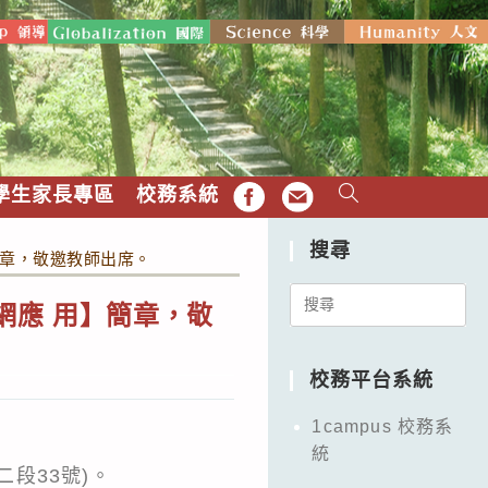
學生家長專區
校務系統
FB
EMAIL
搜尋
簡章，敬邀教師出席。
Search
網應 用】簡章，敬
for:
校務平台系統
1campus 校務系
統
二段33號)。