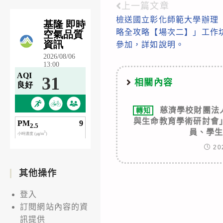
上一篇文章
Read
檢送國立彰化師範大學辦理
more
略全攻略【場次二】」工作
articles
參加，詳如說明。
相關內容
慈濟學校財團法
轉知
與生命教育學術研討會
員、學
20
其他操作
登入
訂閱網站內容的資
訊提供