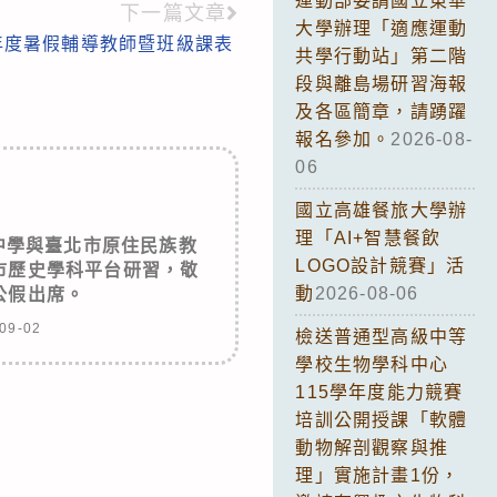
運動部委請國立東華
下一篇文章
大學辦理「適應運動
學年度暑假輔導教師暨班級課表
共學行動站」第二階
段與離島場研習海報
及各區簡章，請踴躍
報名參加。
2026-08-
06
國立高雄餐旅大學辦
理「AI+智慧餐飲
中學與臺北市原住民族教
LOGO設計競賽」活
市歷史學科平台研習，敬
動
2026-08-06
公假出席。
09-02
檢送普通型高級中等
學校生物學科中心
115學年度能力競賽
培訓公開授課「軟體
動物解剖觀察與推
理」實施計畫1份，