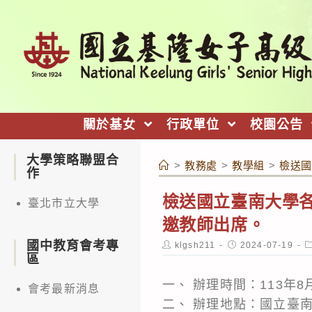
跳
轉
至
主
要
內
關於基女
行政單位
校園公告
容
大學策略聯盟合
>
教務處
>
教學組
>
檢送國
作
檢送國立臺南大學各
臺北市立大學
邀教師出席。
國中教育會考專
Post
Post
P
klgsh211
2024-07-19
author:
published:
c
區
一、 辦理時間：113年8月2
會考最新消息
二、 辦理地點：國立臺南