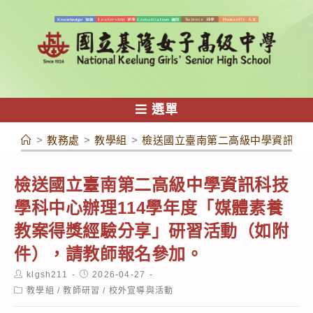
跳
轉
至
主
要
內
選單
容
>
教務處
>
教學組
>
檢送國立臺南第二高級中學資訊科技
檢送國立臺南第二高級中學資訊科技
學科中心辦理114學年度「媒體素養
教案得獎經驗分享」研習活動（如附
件），請教師報名參加。
Post
Post
klgsh211
2026-04-27
author:
published:
Post
教學組
/
教師研習
/
校外宣導與活動
category: