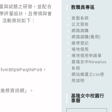
量與試題之研發，並配合
教職員專區
教學評量設計，且帶領與會
差勤系統
，活動資訊如下：
公文簽核
網路請購
網路請購(備用)
維修登記
場地借用
場地借用申請單
基隆女中Newplus
系統
4fvmBfp9PeqtNPo9。
網站維護之css使
用說明
職進修資訊網」。
基隆女中校園行
事曆