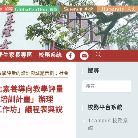
學生家長專區
校務系統
FB
EMAIL
搜尋
教學評量的設計與試題示例：社會與數學領域教師專業發展及種子教
Search
化素養導向教學評量
for:
師培訓計畫」辦理
校務平台系統
工作坊」議程表與說
1campus 校務系
統