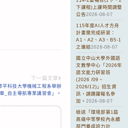
114-2重補修(1下、2
下課程)上課時間調整
公告
2026-08-07
115年度AI人才方舟
計畫需完成研習：
A1、A2、A3、B5-1
之連結
2026-08-07
國立中山大學外國語
文教學中心「2026年
語文能力研習班
下一篇文章
(2026 /09 ~
修平科技大學機械工程系舉辦
2026/12)」招生資
達小車_自主導航專業講習會」。
訊，請踴躍報名參
加。
2026-08-07
檢送「環境部第1屆
高級中等學校內永續
部門養成培力計