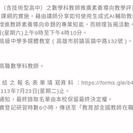
校（含技術型高中）之數學科教師推廣素養導向教學評
8 課綱的實施，藉由講師分享如何使用生成式AI輔助
增進教師素養導向命題的專業知能，而辦理旨揭活動
7日(星期六)上午9時至下午4時10分。
高級中學多媒體教室 ( 高雄市前鎮區鎮中路132號 )。
：
及高職數學科教師。
 之 報 名 表 單 填 寫資 料 ：https://forms.gle/b
13年7月23日(星期二)止。
郵件通知，最終錄取名單由本校保留最終決定權。
得核實登記研習時數6小時，傳送至「教育部全國教師在