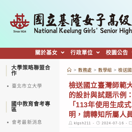
跳
轉
至
主
要
內
關於基女
行政單位
校園公告
容
大學策略聯盟合
>
教務處
>
教學組
>
檢送國
作
檢送國立臺灣師範
臺北市立大學
的設計與試題示例
「113年使用生成
國中教育會考專
區
明，請轉知所屬人
會考最新消息
Post
Post
P
klgsh211
2024-07-16
author:
published:
c