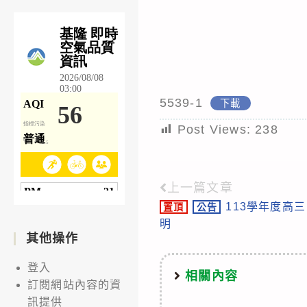
5539-1
下載
Post Views:
238
上一篇文章
Read
113學年度高
置頂
公告
more
明
articles
其他操作
登入
相關內容
訂閱網站內容的資
訊提供