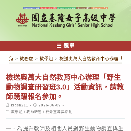
跳
轉
至
主
要
內
選單
容
>
教務處
>
教學組
>
檢送奧萬大自然教育中心辦理「野生
檢送奧萬大自然教育中心辦理「野生
動物調查研習班3.0」活動資訊，請教
師踴躍報名參加。
Post
Post
klgsh211
2026-06-09
author:
published:
Post
教學組
/
教師研習
/
校外宣導與活動
category:
一、為提升教師及相關人員對野生動物調查與生