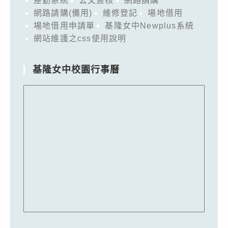
差勤系統
公文簽核
網路請購
網路請購(備用)
維修登記
場地借用
場地借用申請單
基隆女中Newplus系統
網站維護之css使用說明
基隆女中校園行事曆