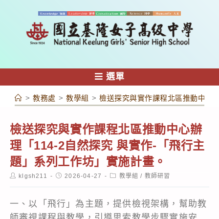
跳
轉
至
主
要
內
選單
容
>
教務處
>
教學組
>
檢送探究與實作課程北區推動中心辦理
檢送探究與實作課程北區推動中心辦
理「114-2自然探究 與實作-「飛行主
題」系列工作坊」實施計畫。
Post
Post
Post
klgsh211
2026-04-27
教學組
/
教師研習
author:
published:
category:
一、以「飛行」為主題，提供檢視架構，幫助教
師審視課程與教學，引導思索教學步驟實施安