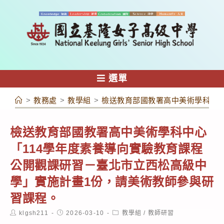
跳
轉
至
主
要
內
選單
容
>
教務處
>
教學組
>
檢送教育部國教署高中美術學科中心
檢送教育部國教署高中美術學科中心
「114學年度素養導向實驗教育課程
公開觀課研習－臺北市立西松高級中
學」實施計畫1份，請美術教師參與研
習課程。
Post
Post
Post
klgsh211
2026-03-10
教學組
/
教師研習
author:
published:
category: