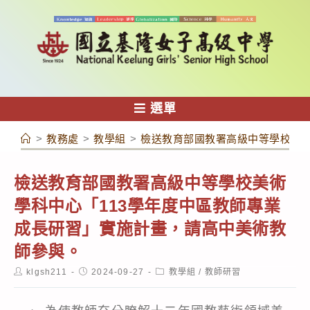
跳
轉
至
主
要
內
選單
容
>
教務處
>
教學組
>
檢送教育部國教署高級中等學校美術
檢送教育部國教署高級中等學校美術
學科中心「113學年度中區教師專業
成長研習」實施計畫，請高中美術教
師參與。
Post
Post
Post
klgsh211
2024-09-27
教學組
/
教師研習
author:
published:
category: