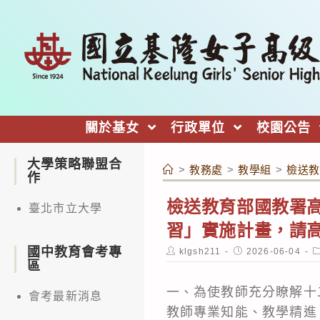
跳
轉
至
主
要
內
關於基女
行政單位
校園公告
容
大學策略聯盟合
>
教務處
>
教學組
>
檢送教
作
檢送教育部國教署高
臺北市立大學
習」實施計畫，請
國中教育會考專
Post
Post
P
klgsh211
2026-06-04
author:
published:
c
區
一、為使教師充分瞭解十
會考最新消息
教師專業知能、教學精進