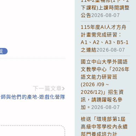
114-2重補修(1下、2
下課程)上課時間調整
公告
2026-08-07
115年度AI人才方舟
計畫需完成研習：
A1、A2、A3、B5-1
之連結
2026-08-07
載
國立中山大學外國語
文教學中心「2026年
語文能力研習班
(2026 /09 ~
下一篇文章
2026/12)」招生資
設計師與他們的產地-遊戲化營隊
訊，請踴躍報名參
加。
2026-08-07
檢送「環境部第1屆
高級中等學校內永續
部門養成培力計