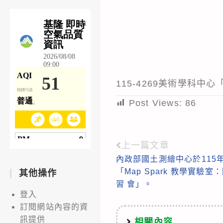
115-4269美術學科
Post Views:
86
上一篇文章
Read
內政部國土測繪中心於115
more
「Map Spark 教學實
其他操作
articles
習 會」。
登入
訂閱網站內容的資
訊提供
相關內容