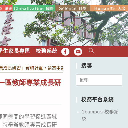
學生家長專區
校務系統
FB
EMAIL
搜尋
專業成長研習」實施計畫，請高中美術教師參與。
Search
北一區教師專業成長研
for:
校務平台系統
1campus 校務系
師同儕間的學習促進區域
統
，特舉辦教師專業成長研