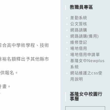
教職員專區
差勤系統
公文簽核
網路請購
網路請購(備用)
維修登記
綜合高中學術學程、技術
場地借用
場地借用申請單
餘裕名額釋出予其他縣市
基隆女中Newplus
系統
提供報名。
網站維護之css使
用說明
計畫。
。
基隆女中校園行
事曆