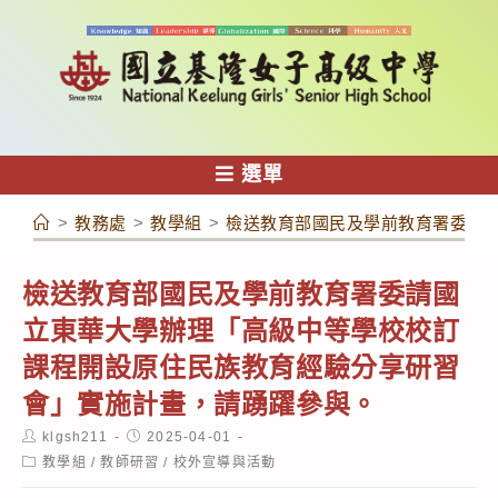
跳
轉
至
主
要
內
選單
容
>
教務處
>
教學組
>
檢送教育部國民及學前教育署委請
檢送教育部國民及學前教育署委請國
立東華大學辦理「高級中等學校校訂
課程開設原住民族教育經驗分享研習
會」實施計畫，請踴躍參與。
Post
Post
klgsh211
2025-04-01
author:
published:
Post
教學組
/
教師研習
/
校外宣導與活動
category: