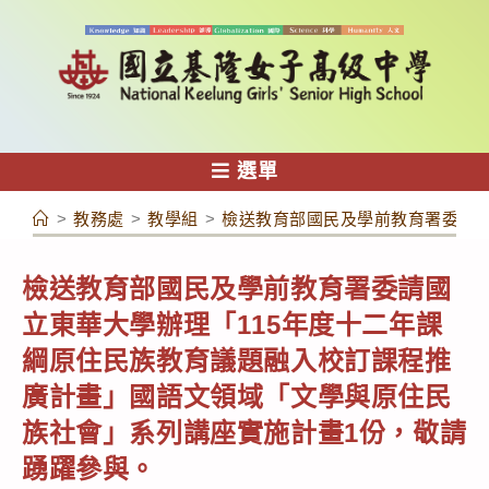
跳
轉
至
主
要
內
選單
容
>
教務處
>
教學組
>
檢送教育部國民及學前教育署委請國
檢送教育部國民及學前教育署委請國
立東華大學辦理「115年度十二年課
綱原住民族教育議題融入校訂課程推
廣計畫」國語文領域「文學與原住民
族社會」系列講座實施計畫1份，敬請
踴躍參與。