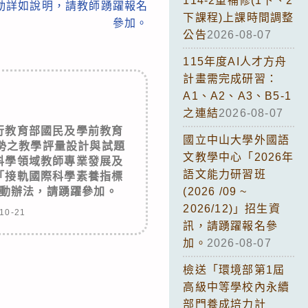
114-2重補修(1下、2
動詳如說明，請教師踴躍報名
下課程)上課時間調整
參加。
公告
2026-08-07
115年度AI人才方舟
計畫需完成研習：
A1、A2、A3、B5-1
之連結
2026-08-07
行教育部國民及學前教育
國立中山大學外國語
勢之教學評量設計與試題
文教學中心「2026年
科學領域教師專業發展及
語文能力研習班
「接軌國際科學素養指標
動辦法，請踴躍參加。
(2026 /09 ~
2026/12)」招生資
10-21
訊，請踴躍報名參
加。
2026-08-07
檢送「環境部第1屆
高級中等學校內永續
部門養成培力計