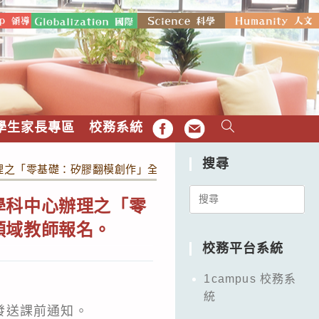
學生家長專區
校務系統
FB
EMAIL
搜尋
理之「零基礎：矽膠翻模創作」全國教師研 習實施計畫乙份，請相
Search
學科中心辦理之「零
for:
領域教師報名。
校務平台系統
1campus 校務系
統
發送課前通知。