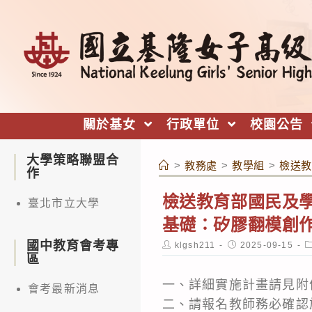
跳
轉
至
主
要
內
關於基女
行政單位
校園公告
容
大學策略聯盟合
>
教務處
>
教學組
>
檢送教
作
檢送教育部國民及
臺北市立大學
基礎：矽膠翻模創
國中教育會考專
Post
Post
P
klgsh211
2025-09-15
author:
published:
c
區
一、詳細實施計畫請見附
會考最新消息
二、請報名教師務必確認