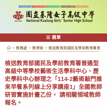
跳
轉
至
主
要
內
選單
容
>
教務處
>
教學組
>
檢送教育部國民及學前教育署普通型
檢送教育部國民及學前教育署普通型
高級中等學校藝術生活學科中心、歷
史學科中心辦理之「114-2藝術敲門誰
來早餐系列線上分享講座1」全國教師
研習實施計畫乙份， 請相關領域教師
報名。