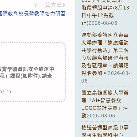
115學年度高二第一
下一篇文章
階段轉組申請(8月13
學國際教育校長暨教師培力研習
日中午12點截
止)
2026-08-06
運動部委請國立東華
大學辦理「適應運動
共學行動站」第二階
段與離島場研習海報
及各區簡章，請踴躍
教育學術資訊安全維運中
報名參加。
2026-08-
」課程(如附件),請查
06
。
03-23
國立高雄餐旅大學辦
理「AI+智慧餐飲
LOGO設計競賽」活
動
2026-08-06
檢送普通型高級中等
學校生物學科中心