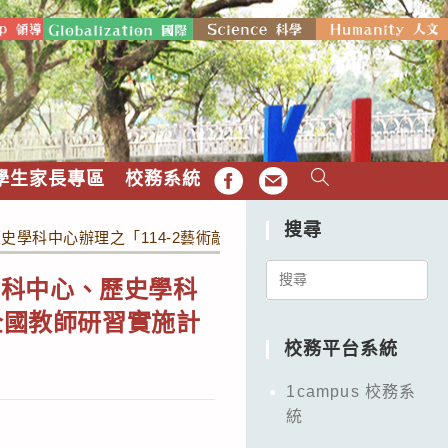
學生家長專區
校務系統
FB
EMAIL
搜尋
學科中心辦理之「114-2藝術敲門誰來早餐系列線上分享講座3
Search
學科中心、歷史學科
for:
全國教師研習實施計
校務平台系統
1campus 校務系
統