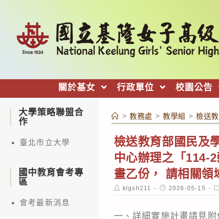
跳
轉
至
主
要
內
關於基女
行政單位
校園公告
容
大學策略聯盟合
>
教務處
>
教學組
>
檢送教
作
檢送教育部國民及
臺北市立大學
中心辦理之「114
畫乙份， 請相關領
國中教育會考專
區
Post
Post
P
klgsh211
2026-05-15
author:
published:
c
會考最新消息
一、詳細實施計畫請見附