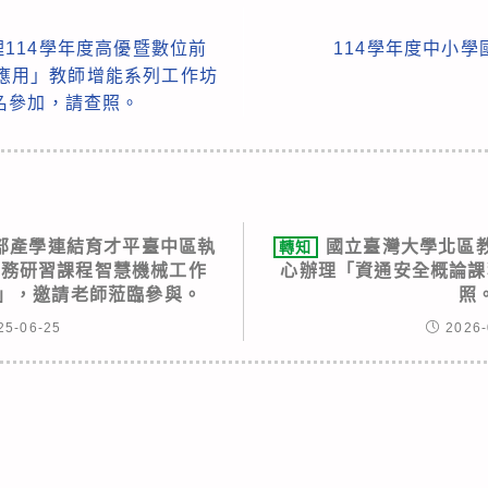
114學年度高優暨數位前
114學年度中小
政應用」教師增能系列工作坊
名參加，請查照。
部產學連結育才平臺中區執
國立臺灣大學北區
轉知
實務研習課程智慧機械工作
心辦理「資通安全概論課程
習」，邀請老師蒞臨參與。
照
25-06-25
2026-