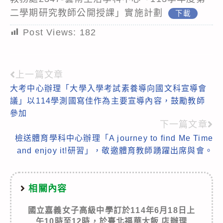
二學期研究教師公開授課」實施計劃
下載
Post Views:
182
上一篇文章
Read
大考中心辦理「大學入學考試素養導向國文科宣導會
more
議」以114學測國寫佳作為主要宣導內容，鼓勵教師
articles
參加
下一篇文章
檢送體育學科中心辦理「A journey to find Me Time
and enjoy it!研習」，敬邀體育教師踴躍出席與會。
相關內容
國立嘉義女子高級中學訂於114年6月18日上
午10時至12時，於臺北福華大飯 店辦理