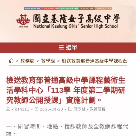
跳
轉
至
主
要
內
選單
容
>
教務處
>
教學組
>
檢送教育部普通高級中學課程藝術生
檢送教育部普通高級中學課程藝術生
活學科中心「113學 年度第二學期研
究教師公開授課」實施計劃。
Post
Post
Post
klgsh211
2025-03-20
教學組
/
教師研習
author:
published:
category:
一、研習時間、地點、授課教師及全教網課程代
碼：