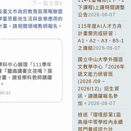
114-2重補修(1下、2
下一篇文章
下課程)上課時間調整
及臺北市政府教育局策略聯盟
公告
2026-08-07
學重思藝術生活與音樂應用的
計畫，請相關領域教師報名。
115年度AI人才方舟
計畫需完成研習：
A1、A2、A3、B5-1
之連結
2026-08-07
國立中山大學外國語
科中心辦理「111學年
文教學中心「2026年
課『聽過讀書女孩嗎？探
語文能力研習班
」實施計畫，請音樂科教師踴躍
(2026 /09 ~
。
2026/12)」招生資
04-21
訊，請踴躍報名參
加。
2026-08-07
檢送「環境部第1屆
高級中等學校內永續
部門養成培力計