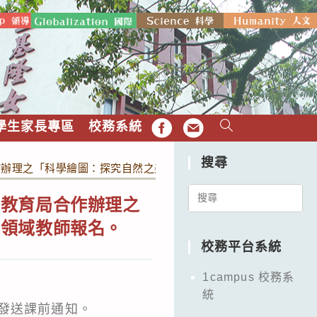
學生家長專區
校務系統
FB
EMAIL
搜尋
作辦理之「科學繪圖：探究自然之美」全國教師研習實施計畫，請
Search
府教育局合作辦理之
for:
關領域教師報名。
校務平台系統
1campus 校務系
統
發送課前通知。