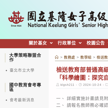
跳
轉
至
主
要
內
關於基女
行政單位
校園公告
容
大學策略聯盟合
>
教務處
>
教學組
>
檢送教
作
檢送教育部普通高
臺北市立大學
「科學繪圖：探究
國中教育會考專
Post
Post
P
klgsh211
2024-10-24
author:
published:
c
區
一、 詳細實施計畫請見
會考最新消息
二、 請報名教師務必確