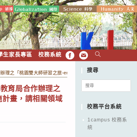
學生家長專區
校務系統
FB
EMAIL
搜尋
之「桃園雙大師研習之旅-empowered 來襲」全國教師研
Search
府教育局合作辦理之
for:
實施計畫，請相關領域
校務平台系統
1campus 校務系
統