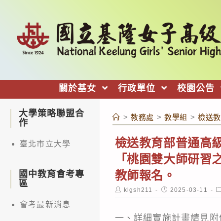
跳
轉
至
主
要
內
關於基女
行政單位
校園公告
容
大學策略聯盟合
>
教務處
>
教學組
>
檢送教
作
檢送教育部普通高
臺北市立大學
「桃園雙大師研習之
教師報名。
國中教育會考專
區
Post
Post
P
klgsh211
2025-03-11
author:
published:
c
會考最新消息
一、詳細實施計畫請見附