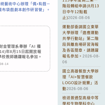
115學年度高二第一
統藝術中心辦理「偶•有戲－
階段轉組申請(8月13
兒童布袋戲劇本創作研習營」。
日中午12點截
止)
2026-08-06
運動部委請國立東華
大學辦理「適應運動
共學行動站」第二階
段與離島場研習海報
金管理系舉辦「AI 種
及各區簡章，請踴躍
14)年8月15日起開放報
報名參加。
2026-08-
學校教師踴躍報名參加。
06
08-14
國立高雄餐旅大學辦
理「AI+智慧餐飲
LOGO設計競賽」活
動
2026-08-06
檢送普通型高級中等
學校生物學科中心