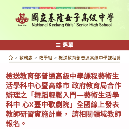
跳
轉
至
主
要
內
選單
容
>
教務處
>
教學組
>
檢送教育部普通高級中學課程藝術生
檢送教育部普通高級中學課程藝術生
活學科中心暨高雄市 政府教育局合作
辦理之「舞蹈輕鬆入門—藝術生活學
科中 心X臺中歌劇院」全國線上發表
教師研習實施計畫， 請相關領域教師
報名。