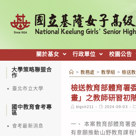
跳
轉
至
主
要
內
關於基女
行政單位
校園公告
容
大學策略聯盟合
>
教務處
>
教學組
>
檢送教
作
檢送教育部體育署委
臺北市立大學
畫」之教師研習初階
國中教育會考專
Post
Post
P
klgsh211
2024-09-03
author:
published:
c
區
一、 本案教育部體育署
會考最新消息
有意願推動山野教育課程