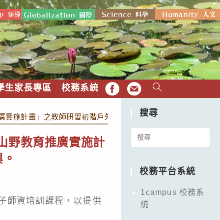
學生家長專區
校務系統
FB
EMAIL
搜尋
廣實施計畫」之教師研習初階戶外課簡章(第4梯)，請教師踴躍報
Search
度山野教育推廣實施計
for:
與。
校務平台系統
1campus 校務系
子師資培訓課程，以提供
統