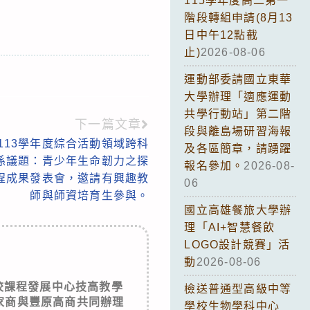
115學年度高二第一
階段轉組申請(8月13
日中午12點截
止)
2026-08-06
運動部委請國立東華
大學辦理「適應運動
共學行動站」第二階
下一篇文章
段與離島場研習海報
113學年度綜合活動領域跨科
及各區簡章，請踴躍
係議題：青少年生命韌力之探
報名參加。
2026-08-
程成果發表會，邀請有興趣教
06
師與師資培育生參與。
國立高雄餐旅大學辦
理「AI+智慧餐飲
LOGO設計競賽」活
動
2026-08-06
校課程發展中心技高教學
檢送普通型高級中等
家商與豐原高商共同辦理
學校生物學科中心