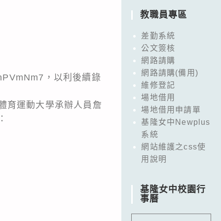
教職員專區
差勤系統
公文簽核
網路請購
網路請購(備用)
5gEhPVmNm7，以利後續錄
維修登記
場地借用
體育運動大學承辦人員詹
場地借用申請單
：
基隆女中Newplus
系統
網站維護之css使
用說明
基隆女中校園行
事曆