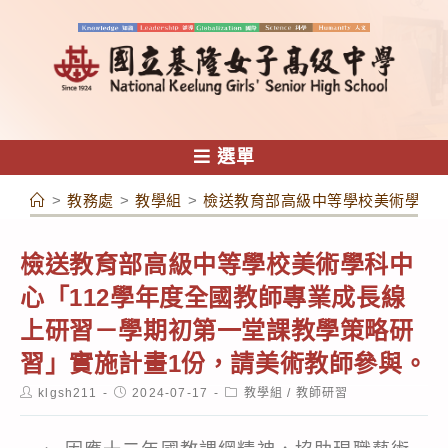
跳
轉
至
主
要
內
選單
容
>
教務處
>
教學組
>
檢送教育部高級中等學校美術學科中
檢送教育部高級中等學校美術學科中
心「112學年度全國教師專業成長線
上研習－學期初第一堂課教學策略研
習」實施計畫1份，請美術教師參與。
Post
Post
Post
klgsh211
2024-07-17
教學組
/
教師研習
author:
published:
category: