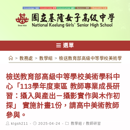
跳
轉
至
主
要
內
選單
容
>
教務處
>
教學組
>
檢送教育部高級中等學校美術學科中
檢送教育部高級中等學校美術學科中
心「113學年度東區 教師專業成長研
習：攝入與產出－攝影實作與木作初
探」 實施計畫1份，請高中美術教師
參與。
Post
Post
Post
klgsh211
2025-04-24
教學組
/
教師研習
author:
published:
category: