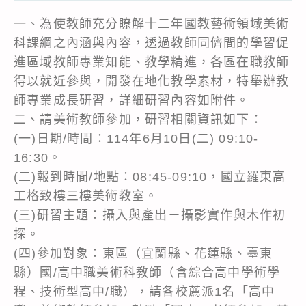
一、為使教師充分瞭解十二年國教藝術領域美術
科課綱之內涵與內容，透過教師同儕間的學習促
進區域教師專業知能、教學精進，各區在職教師
得以就近參與，開發在地化教學素材，特舉辦教
師專業成長研習，詳細研習內容如附件。
二、請美術教師參加，研習相關資訊如下：
(一)日期/時間：114年6月10日(二) 09:10-
16:30。
(二)報到時間/地點：08:45-09:10，國立羅東高
工格致樓三樓美術教室。
(三)研習主題：攝入與產出－攝影實作與木作初
探。
(四)參加對象：東區（宜蘭縣、花蓮縣、臺東
縣）國/高中職美術科教師（含綜合高中學術學
程、技術型高中/職），請各校薦派1名「高中