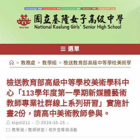
跳
轉
至
主
要
內
選單
容
>
教務處
>
教學組
>
檢送教育部高級中等學校美術學科中
檢送教育部高級中等學校美術學科中
心「113學年度第一學期新媒體藝術
教師專業社群線上系列研習」實施計
畫2份，請高中美術教師參與。
Post
Post
klgsh211
2024-10-15
author:
published:
Post
教學組
/
教師研習
/
校外宣導與活動
category: