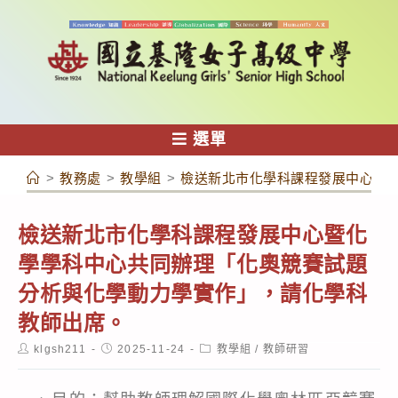
跳
轉
至
主
要
內
選單
容
>
教務處
>
教學組
>
檢送新北市化學科課程發展中心暨
檢送新北市化學科課程發展中心暨化
學學科中心共同辦理「化奧競賽試題
分析與化學動力學實作」，請化學科
教師出席。
Post
Post
Post
klgsh211
2025-11-24
教學組
/
教師研習
author:
published:
category: