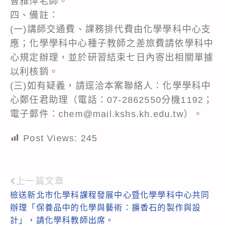
曹雅萍老師。
四、備註：
(一)講師交通費、課務排代費由化學學科中心支
應；化學學科中心種子教師之差旅費請依學科中
心規定辦理，並於研習結束七日內寄出相關單據
以利核銷。
(三)如有疑義，請逕洽本案聯絡人：化學學科中
心鄭任君助理（電話：07-2862550分機1192；
電子郵件：chem@mail.kshs.kh.edu.tw）。
Post Views:
245
上一篇文章
Read
檢送新北市化學科課程發展中心暨化學學科中心共同
more
辦理「保養品中的化學與藝術：擴香石的製作與設
articles
計」，請化學科教師出席。