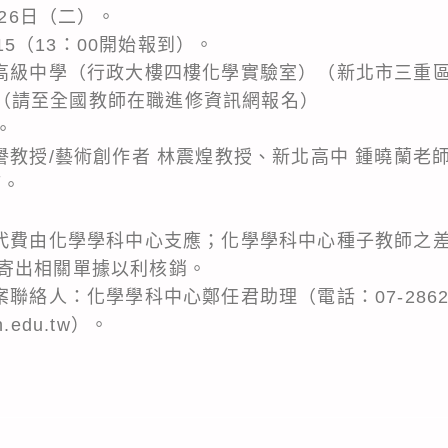
月26日（二）。
：15（13：00開始報到）。
北高級中學（行政大樓四樓化學實驗室）（新北市三重
658（請至全國教師在職進修資訊網報名）
。
譽教授/藝術創作者 林震煌教授、新北高中 鍾曉蘭老
師。
排代費由化學學科中心支應；化學學科中心種子教師之
寄出相關單據以利核銷。
聯絡人：化學學科中心鄭任君助理（電話：07-28625
h.edu.tw）。