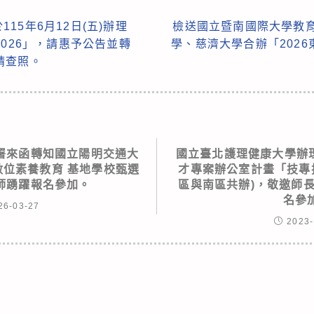
15年6月12日(五)辦理
檢送國立暨南國際大學教育
2026」，請惠予公告並轉
學、慈濟大學合辦「202
請查照。
署來函轉知國立陽明交通大
國立臺北護理健康大學辦理
數位素養教育 基地學校甄選
才專案辦公室計畫「技專
師踴躍報名參加。
區與南區共辦)，敬邀師
名參
26-03-27
2023-