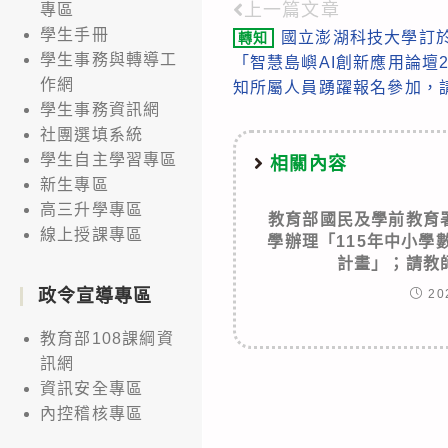
上一篇文章
專區
Read
學生手冊
國立澎湖科技大學訂於1
轉知
more
學生事務與轉導工
「智慧島嶼AI創新應用論壇
articles
作網
知所屬人員踴躍報名參加，
學生事務資訊網
社團選填系統
學生自主學習專區
相關內容
新生專區
高三升學專區
教育部國民及學前教育
線上授課專區
學辦理「115年中小學
計畫」；請教
政令宣導專區
20
教育部108課綱資
訊網
資訊安全專區
內控稽核專區