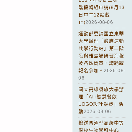
115學年度高二第一
階段轉組申請(8月13
日中午12點截
止)
2026-08-06
運動部委請國立東華
大學辦理「適應運動
共學行動站」第二階
段與離島場研習海報
及各區簡章，請踴躍
報名參加。
2026-08-
06
國立高雄餐旅大學辦
理「AI+智慧餐飲
LOGO設計競賽」活
動
2026-08-06
檢送普通型高級中等
學校生物學科中心