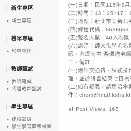
(一)日期：民國115年5
新生專區
(二)時間：13：25~17
新生專區
(三)地點：新北市立新
(四)課程代碼：5586
(五)報名人數：40人為限
榜單專區
(六)講師：師大化學系名
榜單專區
師、內壢高中 游珮均老
三、備註：
教師甄試
(一)講師交通費、課務
理，並於研習結束七日內
教師甄試
(二)如有疑義，請逕洽本案
代理教師甄試
件：chem@mail.kshs.k
學生專區
Post Views:
165
成績缺曠
學生學習歷程檔案