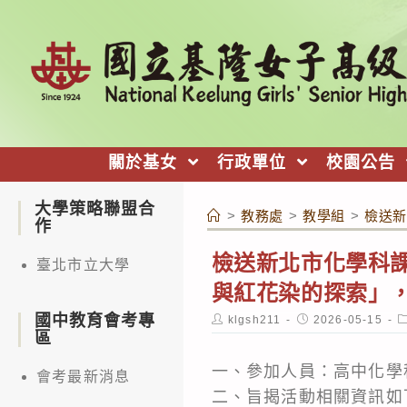
跳
轉
至
主
要
內
關於基女
行政單位
校園公告
容
大學策略聯盟合
>
教務處
>
教學組
>
檢送新
作
檢送新北市化學科
臺北市立大學
與紅花染的探索」
國中教育會考專
Post
Post
P
klgsh211
2026-05-15
author:
published:
c
區
一、參加人員：高中化學
會考最新消息
二、旨揭活動相關資訊如