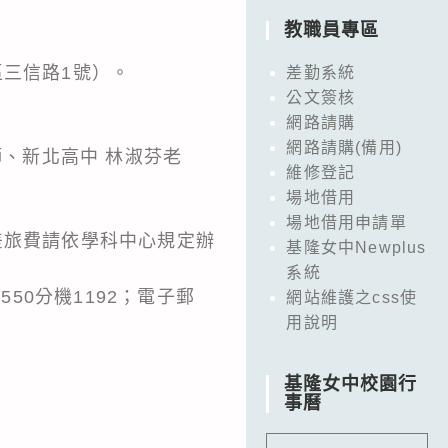
教職員專區
區三信路1號）。
差勤系統
公文簽核
網路請購
網路請購(備用)
師、新北高中 林淑芬老
維修登記
場地借用
場地借用申請單
差旅費請依學科中心規定辦
基隆女中Newplus
系統
50分機1192；電子郵
網站維護之css使
用說明
基隆女中校園行
事曆