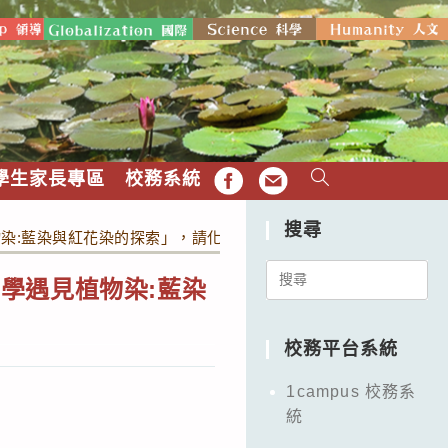
學生家長專區
校務系統
FB
EMAIL
搜尋
染:藍染與紅花染的探索」，請化學科教師出席。
Search
學遇見植物染:藍染
for:
校務平台系統
1campus 校務系
統