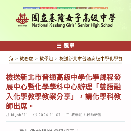
跳
轉
至
主
要
內
選單
容
>
教務處
>
教學組
>
檢送新北市普通高級中學化學課程
檢送新北市普通高級中學化學課程發
展中心暨化學學科中心辦理「雙語融
入化學教學教案分享」，請化學科教
師出席。
Post
Post
Post
klgsh211
2024-11-07
教學組
/
教師研習
author:
published:
category: