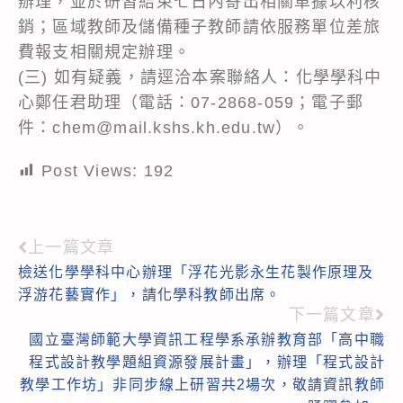
辦理，並於研習結束七日內寄出相關單據以利核
銷；區域教師及儲備種子教師請依服務單位差旅
費報支相關規定辦理。
(三) 如有疑義，請逕洽本案聯絡人：化學學科中
心鄭任君助理（電話：07-2868-059；電子郵
件：chem@mail.kshs.kh.edu.tw）。
Post Views:
192
上一篇文章
Read
檢送化學學科中心辦理「浮花光影永生花製作原理及
more
浮游花藝實作」，請化學科教師出席。
articles
下一篇文章
國立臺灣師範大學資訊工程學系承辦教育部「高中職
程式設計教學題組資源發展計畫」，辦理「程式設計
教學工作坊」非同步線上研習共2場次，敬請資訊教師