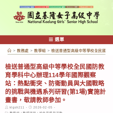
跳
轉
至
主
要
內
選單
容
>
教務處
>
教學組
>
檢送普通型高級中等學校全民國防教
檢送普通型高級中等學校全民國防教
育學科中心辦理114學年國際觀察
站：熱點衝突、防衛動員與大國戰略
的挑戰與機遇系列研習(第1場)實施計
畫書，敬請教師參加。
Post
Post
klgsh211
2026-02-05
author:
published:
Post