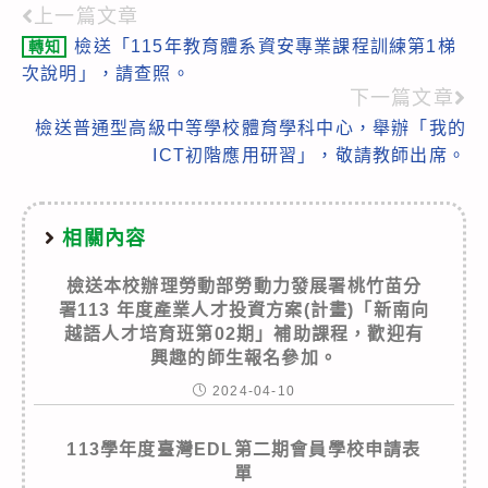
上一篇文章
Read
檢送「115年教育體系資安專業課程訓練第1梯
轉知
more
次說明」，請查照。
articles
下一篇文章
檢送普通型高級中等學校體育學科中心，舉辦「我的
ICT初階應用研習」，敬請教師出席。
相關內容
檢送本校辦理勞動部勞動力發展署桃竹苗分
署113 年度產業人才投資方案(計畫)「新南向
越語人才培育班第02期」補助課程，歡迎有
興趣的師生報名參加。
2024-04-10
113學年度臺灣EDL第二期會員學校申請表
單