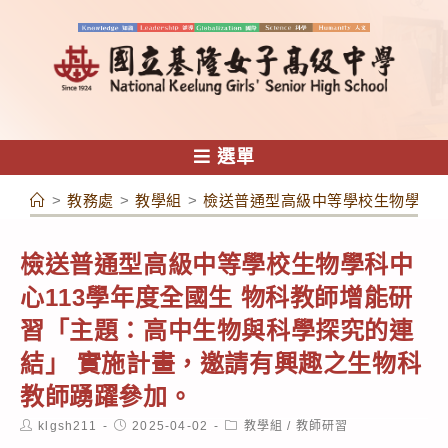
跳
轉
至
主
要
內
選單
容
>
教務處
>
教學組
>
檢送普通型高級中等學校生物學科中
檢送普通型高級中等學校生物學科中
心113學年度全國生 物科教師增能研
習「主題：高中生物與科學探究的連
結」 實施計畫，邀請有興趣之生物科
教師踴躍參加。
Post
Post
Post
klgsh211
2025-04-02
教學組
/
教師研習
author:
published:
category: