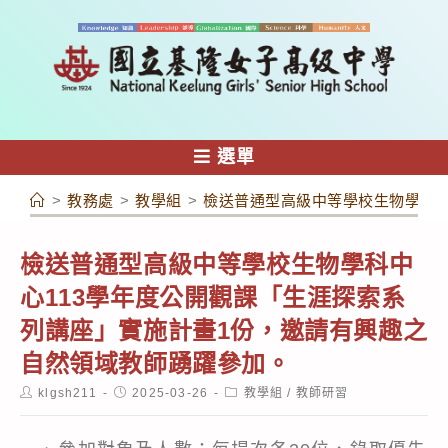
跳
轉
至
主
要
內
選單
容
>
教務處
>
教學組
>
檢送普通型高級中等學校生物學科中
檢送普通型高級中等學校生物學科中
心113學年度公開觀課「生涯探索系
列講座」實施計畫1份，邀請有興趣之
自然領域教師踴躍參加。
Post
Post
Post
klgsh211
2025-03-26
教學組
/
教師研習
author:
published:
category: