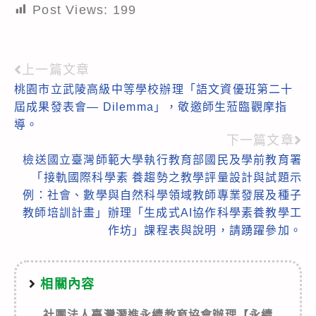
Post Views:
199
上一篇文章
Read
桃園市立武陵高級中等學校辦理「語文資優班第二十
more
屆成果發表會— Dilemma」，敬邀師生蒞臨觀摩指
articles
導。
下一篇文章
檢送國立臺灣師範大學執行教育部國民及學前教育署
「接軌國際科學素 養趨勢之教學評量設計與試題示
例：社會、數學與自然科學領域教師專業發展及種子
教師培訓計畫」辦理「生成式AI協作科學素養教學工
作坊」課程表與說明，請踴躍參加。
相關內容
社團法人臺灣潛進永續教育協會辦理【永續