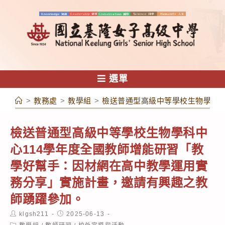
跳
轉
至
主
要
內
選單
容
>
教務處
>
教學組
>
檢送普通型高級中等學校生物學科中
檢送普通型高級中等學校生物學科中
心114學年度全國教師增能研習「教
學好幫手：因材網在高中教學運用實
務分享」實施計畫，邀請有興趣之教
師踴躍參加。
Post
Post
klgsh211
2025-06-13
author:
published:
Post