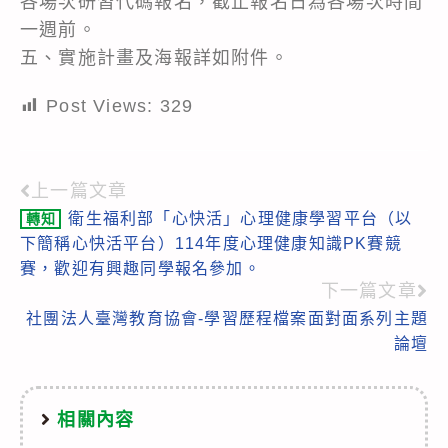
各場次研習代碼報名，截止報名日為各場次時間
一週前。
五、實施計畫及海報詳如附件。
Post Views:
329
上一篇文章
Read
衛生福利部「心快活」心理健康學習平台（以
轉知
more
下簡稱心快活平台）114年度心理健康知識PK賽競
articles
賽，歡迎有興趣同學報名參加。
下一篇文章
社團法人臺灣教育協會-學習歷程檔案面對面系列主題
論壇
相關內容