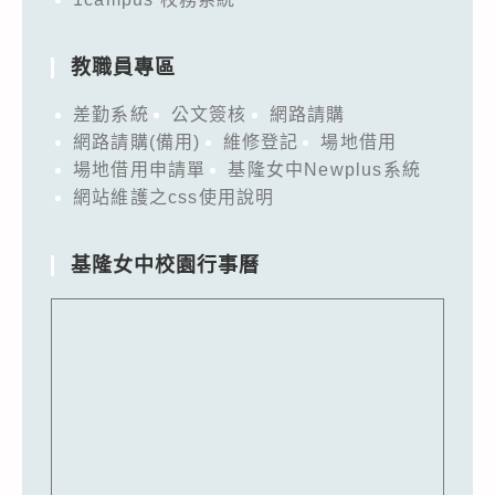
教職員專區
差勤系統
公文簽核
網路請購
網路請購(備用)
維修登記
場地借用
場地借用申請單
基隆女中Newplus系統
網站維護之css使用說明
基隆女中校園行事曆