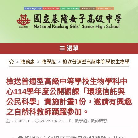
跳
轉
至
主
要
內
選單
容
>
教務處
>
教學組
>
檢送普通型高級中等學校生物學科中
檢送普通型高級中等學校生物學科中
心114學年度公開觀課「環境信託與
公民科學」實施計畫1份，邀請有興趣
之自然科教師踴躍參加。
Post
Post
Post
klgsh211
2026-04-29
教學組
/
教師研習
author:
published:
category: