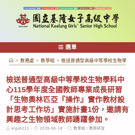
跳
轉
至
主
要
內
選單
容
>
教務處
>
教學組
>
檢送普通型高級中等學校生物學科中
檢送普通型高級中等學校生物學科中
心115學年度全國教師專業成長研習
「生物奧林匹亞『操作』實作教材設
計思考工作坊」實施計畫1份，邀請有
興趣之生物領域教師踴躍參加。
Post
Post
Post
klgsh211
2026-06-18
教學組
/
教師研習
author:
published:
category: