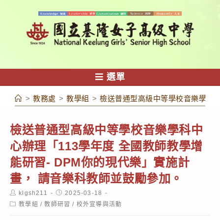
跳
轉
至
主
要
內
選單
容
>
教務處
>
教學組
>
檢送普通型高級中等學校音樂學科中心
檢送普通型高級中等學校音樂學科中
心辦理「113學年度 全國教師教學增
能研習- DPM你的現代樂」實施計
畫， 請音樂科教師並鼓勵參加。
Post
Post
klgsh211
2025-03-18
author:
published:
Post
教學組
/
教師研習
/
校外宣導與活動
category: