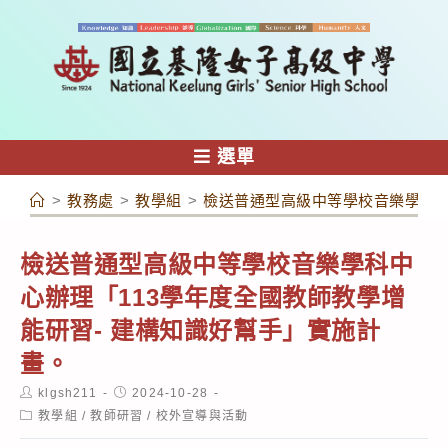
跳
轉
至
主
要
內
選單
容
>
教務處
>
教學組
>
檢送普通型高級中等學校音樂學科中
檢送普通型高級中等學校音樂學科中
心辦理「113學年度全國教師教學增
能研習- 建構知識好幫手」實施計
畫。
Post
Post
klgsh211
2024-10-28
author:
published:
Post
教學組
/
教師研習
/
校外宣導與活動
category: