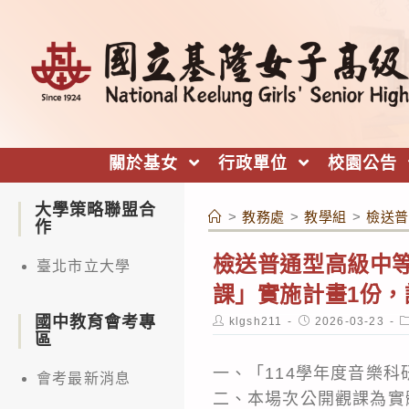
跳
轉
至
主
要
內
關於基女
行政單位
校園公告
容
大學策略聯盟合
>
教務處
>
教學組
>
檢送普
作
檢送普通型高級中等
臺北市立大學
課」實施計畫1份
國中教育會考專
Post
Post
P
klgsh211
2026-03-23
author:
published:
c
區
一、「114學年度音樂
會考最新消息
二、本場次公開觀課為實體