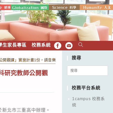
學生家長專區
校務系統
FB
EMAIL
搜尋
師公開觀課」實施計畫1份，請音樂科教師並鼓勵參加。
Search
科研究教師公開觀
for:
校務平台系統
1campus 校務系
統
分於新北市三重高中辦理。