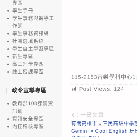
專區
學生手冊
學生事務與轉導工
作網
學生事務資訊網
社團選填系統
學生自主學習專區
新生專區
高三升學專區
線上授課專區
115-2153音樂學科中
Post Views:
124
政令宣導專區
教育部108課綱資
訊網
上一篇文章
Read
資訊安全專區
有關高雄市立三民高級中學
more
內控稽核專區
Gemini × Cool Engl
articles