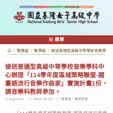
跳
轉
至
主
要
內
選單
容
>
教務處
>
教學組
>
檢送普通型高級中等學校音樂學科中
檢送普通型高級中等學校音樂學科中
心辦理「114學年度區域策略聯盟-國
臺語流行音樂作曲家」實施計畫1份，
請音樂科教師參加。
Post
Post
Post
klgsh211
2025-09-25
教學組
/
教師研習
author:
published:
category: