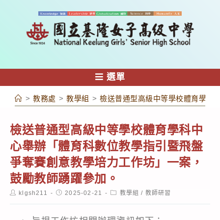
跳
轉
至
主
要
內
選單
容
>
教務處
>
教學組
>
檢送普通型高級中等學校體育學科
檢送普通型高級中等學校體育學科中
心舉辦「體育科數位教學指引暨飛盤
爭奪賽創意教學培力工作坊」一案，
鼓勵教師踴躍參加。
Post
Post
Post
klgsh211
2025-02-21
教學組
/
教師研習
author:
published:
category: