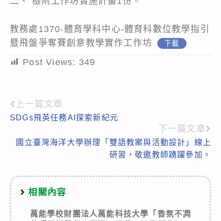
二、 檢附工作坊實施計畫1份。
教務處1370-體育學科中心-體育科數位教學指引
暨飛盤爭奪賽創意教學實作工作坊
下載
Post Views:
349
上一篇文章
Read
SDGs飛英任務AI探索新紀元
more
下一篇文章
articles
國立臺灣海洋大學辦理「雙語教案與活動設計」線上
研習，敬邀教師踴躍參加。
相關內容
萬能學校財團法人萬能科技大學「香氛不凋