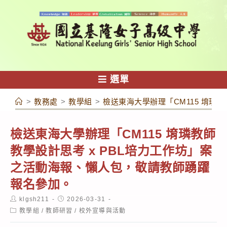
跳
轉
至
主
要
內
選單
容
>
教務處
>
教學組
>
檢送東海大學辦理「CM115 堉璘
檢送東海大學辦理「CM115 堉璘教師
教學設計思考 x PBL培力工作坊」案
之活動海報、懶人包，敬請教師踴躍
報名參加。
Post
Post
klgsh211
2026-03-31
author:
published:
Post
教學組
/
教師研習
/
校外宣導與活動
category: