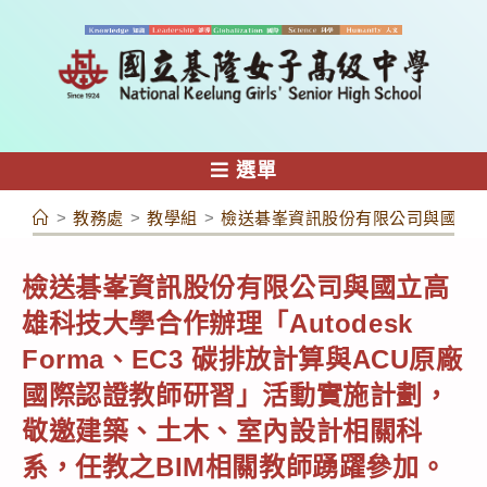
跳
轉
至
主
要
內
選單
容
>
教務處
>
教學組
>
檢送碁峯資訊股份有限公司與國立高雄
檢送碁峯資訊股份有限公司與國立高
雄科技大學合作辦理「Autodesk
Forma、EC3 碳排放計算與ACU原廠
國際認證教師研習」活動實施計劃，
敬邀建築、土木、室內設計相關科
系，任教之BIM相關教師踴躍參加。