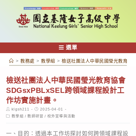
跳
轉
至
主
要
內
選單
容
>
教務處
>
教學組
>
檢送社團法人中華民國瑩光教育協會S
檢送社團法人中華民國瑩光教育協會
SDGsxPBLxSEL跨領域課程設計工
作坊實施計畫。
Post
Post
klgsh211
2025-04-01
author:
published:
Post
教學組
/
教師研習
/
校外宣導與活動
category:
一、目的：透過本工作坊探討如何跨領域課程設