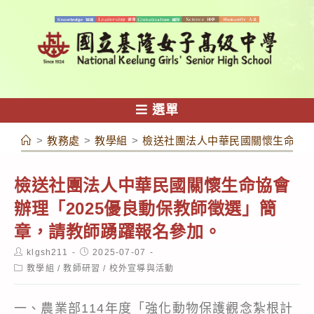
跳
轉
至
主
要
內
選單
容
>
教務處
>
教學組
>
檢送社團法人中華民國關懷生命協會
檢送社團法人中華民國關懷生命協會
辦理「2025優良動保教師徵選」簡
章，請教師踴躍報名參加。
Post
Post
klgsh211
2025-07-07
author:
published:
Post
教學組
/
教師研習
/
校外宣導與活動
category:
一、農業部114年度「強化動物保護觀念紮根計