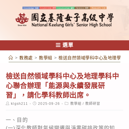
跳
轉
至
主
要
內
選單
容
>
教務處
>
教學組
>
檢送自然領域學科中心及地理學科
檢送自然領域學科中心及地理學科中
心聯合辦理「能源與永續發展研
習」，請化學科教師出席。
Post
Post
Post
klgsh211
2025-09-26
教學組
/
教師研習
author:
published:
category:
一、目的
(一)深化教師對氣候變遷與淨零碳排政策的知