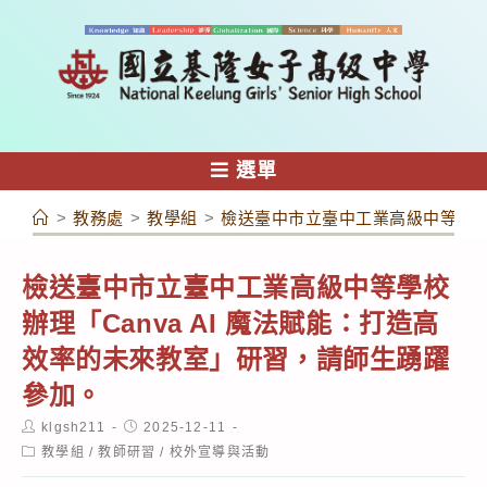
跳
轉
至
主
要
內
選單
容
>
教務處
>
教學組
>
檢送臺中市立臺中工業高級中等學校辦
檢送臺中市立臺中工業高級中等學校
辦理「Canva AI 魔法賦能：打造高
效率的未來教室」研習，請師生踴躍
參加。
Post
Post
klgsh211
2025-12-11
author:
published:
Post
教學組
/
教師研習
/
校外宣導與活動
category: