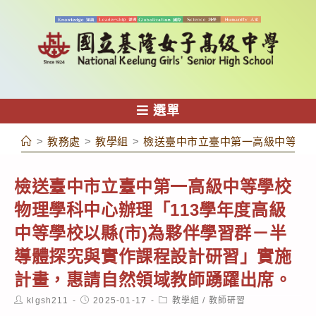
跳
轉
至
主
要
內
選單
容
>
教務處
>
教學組
>
檢送臺中市立臺中第一高級中等學校
檢送臺中市立臺中第一高級中等學校
物理學科中心辦理「113學年度高級
中等學校以縣(市)為夥伴學習群－半
導體探究與實作課程設計研習」實施
計畫，惠請自然領域教師踴躍出席。
Post
Post
Post
klgsh211
2025-01-17
教學組
/
教師研習
author:
published:
category: