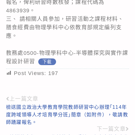
報名，俾利研習時數核發；課程代碼為
4863939。
三、 請相關人員參加，研習活動之課程材料、
膳食經費由物理學科中心依教育部規定編列支
應。
教務處0500-物理學科中心-半導體探究與實作課
程設計研習
下載
Post Views:
197
上一篇文章
Read
檢送國立政治大學教育學院教師研習中心辦理｢114年
more
度跨域領導人才培育學分班｣簡章（如附件），敬請教
articles
師踴躍報名。
下一篇文章