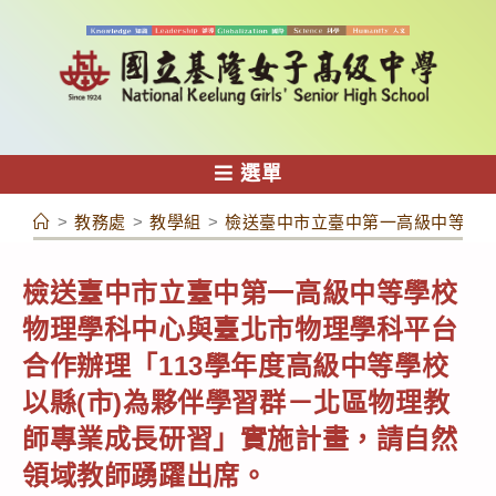
跳
轉
至
主
要
內
選單
容
>
教務處
>
教學組
>
檢送臺中市立臺中第一高級中等學校
檢送臺中市立臺中第一高級中等學校
物理學科中心與臺北市物理學科平台
合作辦理「113學年度高級中等學校
以縣(市)為夥伴學習群－北區物理教
師專業成長研習」實施計畫，請自然
領域教師踴躍出席。