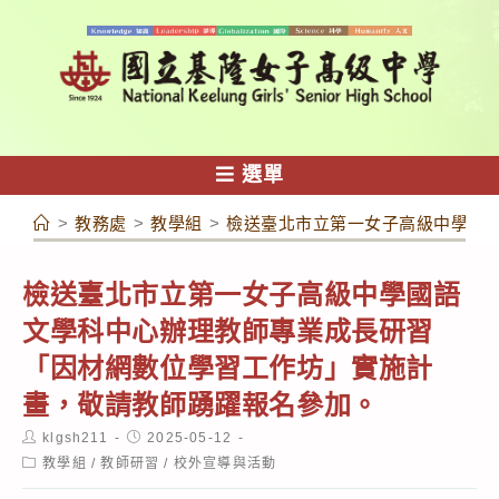
跳
轉
至
主
要
內
選單
容
>
教務處
>
教學組
>
檢送臺北市立第一女子高級中學國
檢送臺北市立第一女子高級中學國語
文學科中心辦理教師專業成長研習
「因材網數位學習工作坊」實施計
畫，敬請教師踴躍報名參加。
Post
Post
klgsh211
2025-05-12
author:
published:
Post
教學組
/
教師研習
/
校外宣導與活動
category: