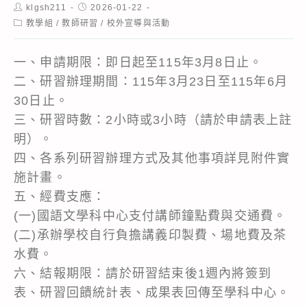
Post
Post
klgsh211
2026-01-22
author:
published:
Post
教學組
/
教師研習
/
校外宣導與活動
category:
一、申請期限：即日起至115年3月8日止。
二、研習辦理期間：115年3月23日至115年6月
30日止。
三、研習時數：2小時或3小時（請於申請表上註
明）。
四、各系列研習辦理方式及其他事項詳見附件實
施計畫。
五、經費支應：
(一)國語文學科中心支付講師鐘點費與交通費。
(二)承辦學校自行負擔講義印製費、場地費及茶
水費。
六、結報期限：請於研習結束後1週內將簽到
表、研習回饋統計表、成果表回傳至學科中心。